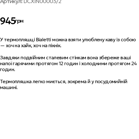
Артикул:
DCXIN00003/2
945
грн
У термопляшці Bialetti можна взяти улюблену каву із собою
— хоч на хайк, хоч на пікнік.
Завдяки подвійним сталевим стінкам вона збереже ваші
напої гарячими протягом 12 годин і холодними протягом 24
годин.
Термопляшка легко миється, зокрема й у посудомийній
машині.