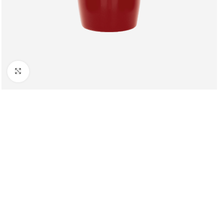
Клацніть, щоб збільшити