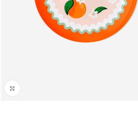
Клацніть, щоб збільшити