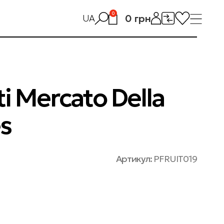
0
0
грн
UA
ti Mercato Della
s
Артикул:
PFRUIT019