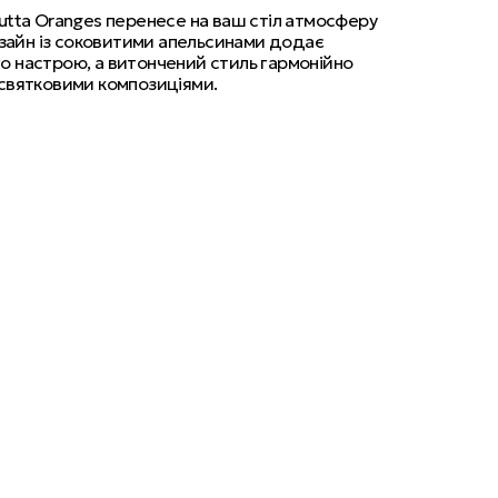
Frutta Oranges перенесе на ваш стіл атмосферу
изайн із соковитими апельсинами додає
ого настрою, а витончений стиль гармонійно
і святковими композиціями.