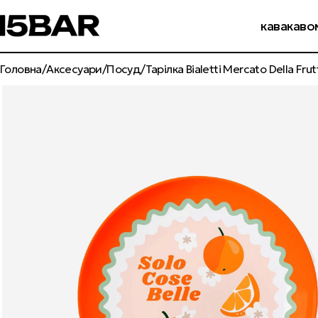
бр
кава
каво
Головна
Аксесуари
Посуд
Тарілка Bialetti Mercato Della Fru