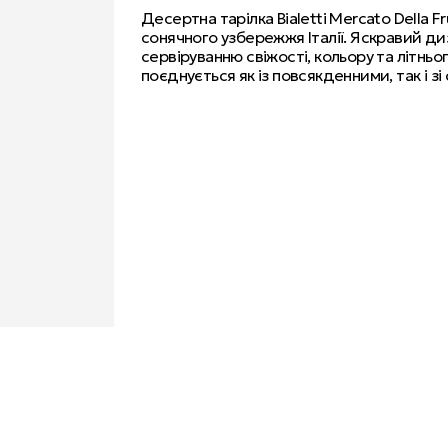
Десертна тарілка Bialetti Mercato Della 
сонячного узбережжя Італії. Яскравий д
сервіруванню свіжості, кольору та літнь
поєднується як із повсякденними, так і з