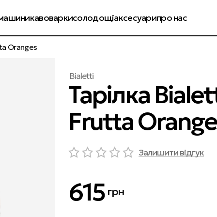
енди
колекції
оплата і доставка
обмін і повернення
машини
кавоварки
солодощі
аксесуари
про нас
tta Oranges
Bialetti
Тарілка Bialet
Frutta Orange
Залишити відгук
615
грн