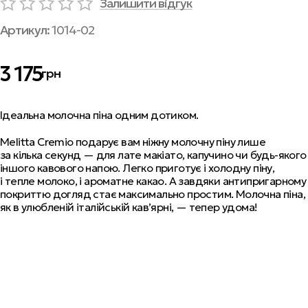
Залишити відгук
Артикул:
1014-02
3 175
грн
Ідеальна молочна піна одним дотиком.
Melitta Cremio подарує вам ніжну молочну піну лише
за кілька секунд — для лате макіато, капучино чи будь-якого
іншого кавового напою. Легко приготує і холодну піну,
і тепле молоко, і ароматне какао. А завдяки антипригарному
покриттю догляд стає максимально простим. Молочна піна,
як в улюбленій італійській кавʼярні, — тепер удома!