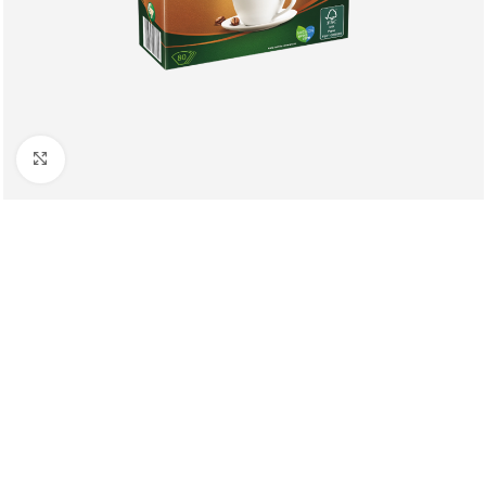
Клацніть, щоб збільшити