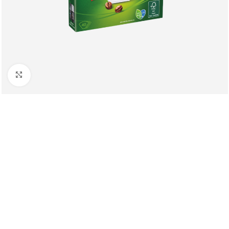
Клацніть, щоб збільшити