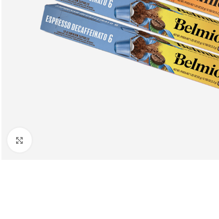
Клацніть, щоб збільшити