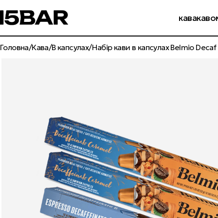
бр
кава
каво
Головна
Кава
В капсулах
Набір кави в капсулах Belmio Decaf 