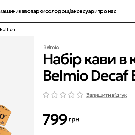
енди
колекції
оплата і доставка
обмін і повернення
машини
кавоварки
солодощі
аксесуари
про нас
Edition
Belmio
Набір кави в 
Belmio Decaf 
Залишити відгук
799
грн