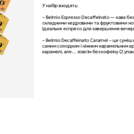
У набір входять:
– Belmio Espresso Decaffeinato — кава бе
складними кедровими та фруктовими нот
Ідеальне еспресо для завершення вечері 
– Belmio Decaffeinato Caramel – це сумі
самим солодким і ніжним карамельним аро
карамелі, але… зовсім без кофеїну (2 упак