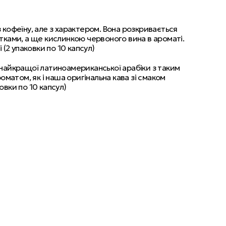
з кофеїну, але з характером. Вона розкривається
ками, а ще кислинкою червоного вина в ароматі.
(2 упаковки по 10 капсул)
ш найкращої латиноамериканської арабіки з таким
матом, як і наша оригінальна кава зі смаком
овки по 10 капсул)