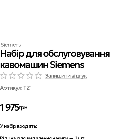
Siemens
Набір для обслуговування
кавомашин Siemens
Залишити відгук
Артикул:
TZ1
1 975
грн
У набір входять:
Рідина для видалення накипу — 1 шт.