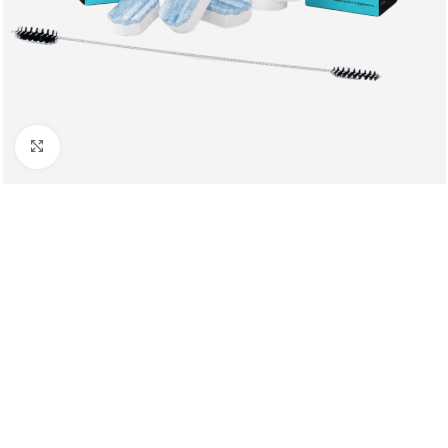
Клацніть, щоб збільшити