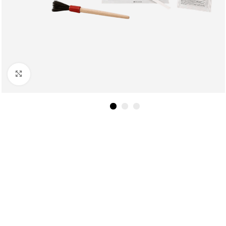
Клацніть, щоб збільшити