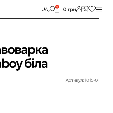
0
0
грн
UA
авоварка
boy біла
Артикул:
1015-01