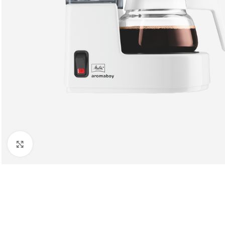
Клацніть, щоб збільшити