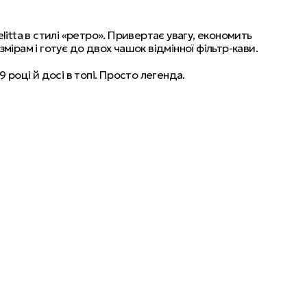
litta в стилі «ретро». Привертає увагу, економить
мірам і готує до двох чашок відмінної фільтр-кави.
9 році й досі в топі. Просто легенда.