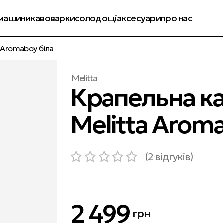
енди
колекції
оплата і доставка
обмін і повернення
машини
кавоварки
солодощі
аксесуари
про нас
 Aromaboy біла
Melitta
Крапельна к
Melitta Aroma
(
2
відгуків)
2 499
грн