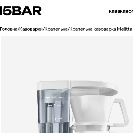
бр
кава
каво
Головна
Кавоварки
Крапельна
Крапельна кавоварка Melitta