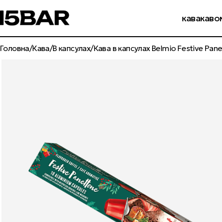
бр
кава
каво
Головна
Кава
В капсулах
Кава в капсулах Belmio Festive Pan