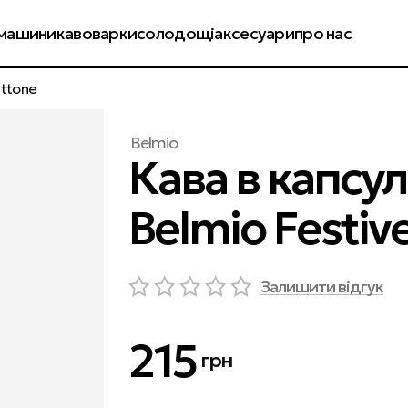
енди
колекції
оплата і доставка
обмін і повернення
машини
кавоварки
солодощі
аксесуари
про нас
ettone
Belmio
Кава в капсу
Belmio Festiv
Залишити відгук
215
грн