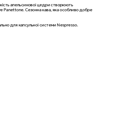
віжість апельсинової цедри створюють
ve Panettone. Сезонна кава, яка особливо добре
ально для капсульної системи Nespresso
.