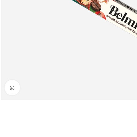
Клацніть, щоб збільшити