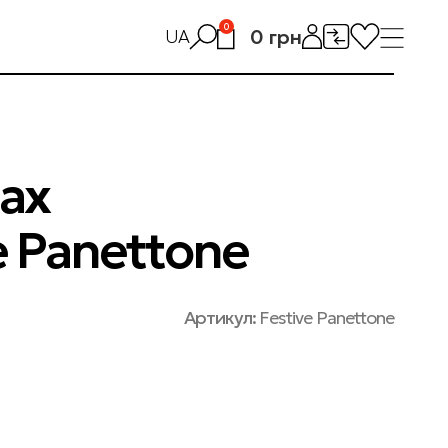
0
0
грн
UA
лах
e Panettone
Артикул:
Festive Panettone