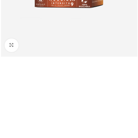
Клацніть, щоб збільшити