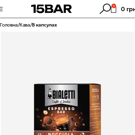
0
0
гр
Головна
Кава
В капсулах