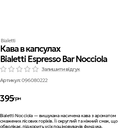
Bialetti
Кава в капсулах
Bialetti Espresso Bar Nocciola
Залишити відгук
Артикул:
096080222
395
грн
Bialetti Nocciola — вишукана насичена кава з ароматом
смажених лісових горіхів. Її округлий та ніжний смак, що
обволікає, підкорить усіх поціновувачів фундука.