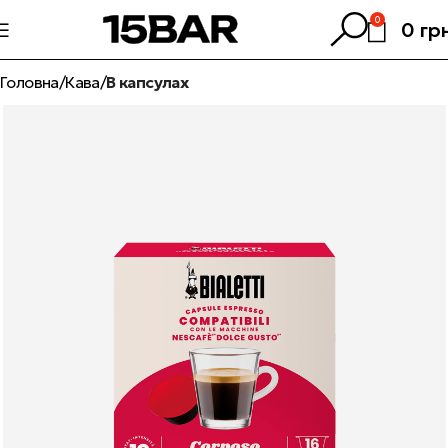
0
0
гр
Головна
Кава
В капсулах