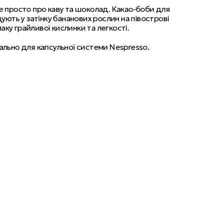
е просто про каву та шоколад. Какао-боби для
ть у затінку бананових рослин на півострові
ку грайливої кислинки та легкості.
ально для капсульної системи Nespresso
.