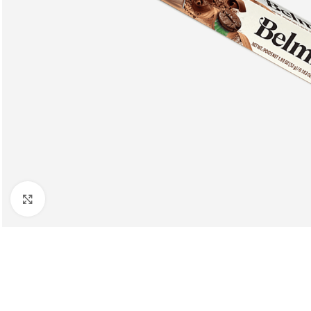
Клацніть, щоб збільшити