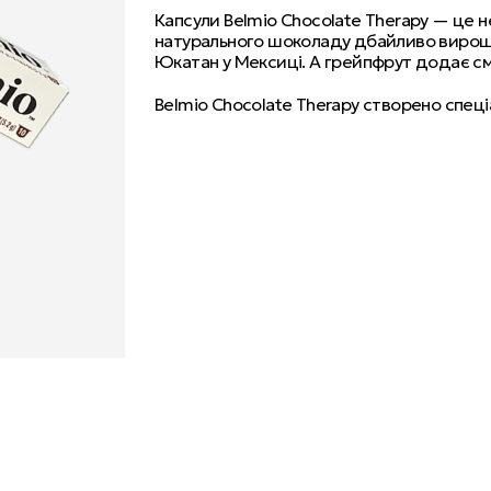
Капсули Belmio
Chocolate Therapy — це н
натурального шоколаду дбайливо вирощую
Юкатан у Мексиці. А грейпфрут додає сма
Belmio Chocolate Therapy створено спеці