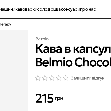
енди
колекції
оплата і доставка
обмін і повернення
машини
кавоварки
солодощі
аксесуари
про нас
herapy
Belmio
Кава в капсу
Belmio Choco
Залишити відгук
215
грн