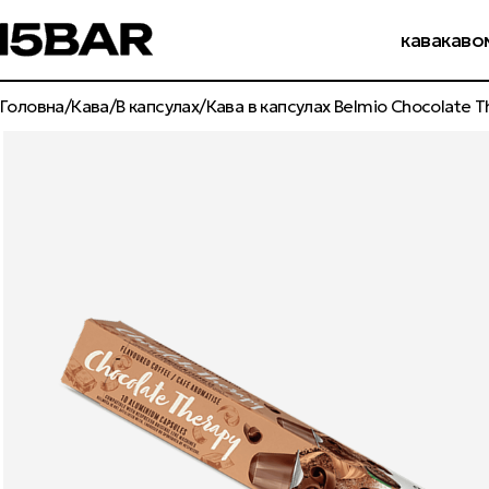
бр
кава
каво
Головна
Кава
В капсулах
Кава в капсулах Belmio Chocolate T