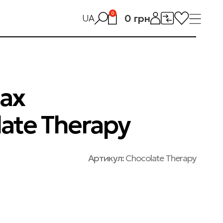
0
0
грн
UA
лах
late Therapy
Артикул:
Chocolate Therapy