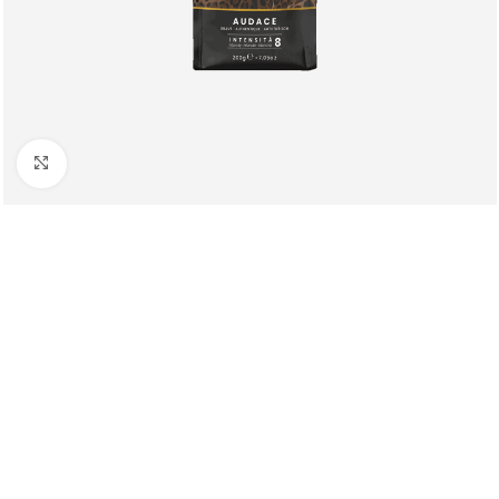
Клацніть, щоб збільшити