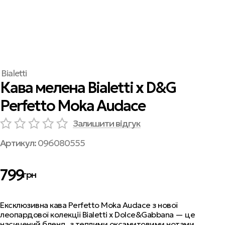
Bialetti
Кава мелена Bialetti x D&G
Perfetto Moka Audace
Залишити відгук
Артикул:
096080555
799
грн
Ексклюзивна кава Perfetto Moka Audace з нової
леопардової колекції Bialetti x Dolce&Gabbana — це
насичений бленд з теплими оксамитовими нотами