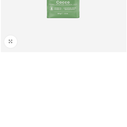
Клацніть, щоб збільшити