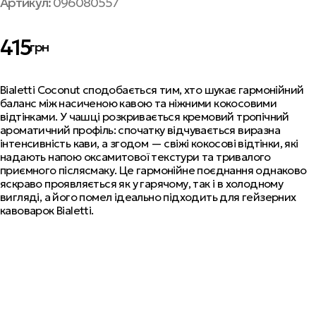
Артикул:
096080557
415
грн
Bialetti Coconut сподобається тим, хто шукає гармонійний
баланс між насиченою кавою та ніжними кокосовими
відтінками. У чашці розкривається кремовий тропічний
ароматичний профіль: спочатку відчувається виразна
інтенсивність кави, а згодом — свіжі кокосові відтінки, які
надають напою оксамитової текстури та тривалого
приємного післясмаку. Це гармонійне поєднання однаково
яскраво проявляється як у гарячому, так і в холодному
вигляді, а його помел ідеально підходить для гейзерних
кавоварок Bialetti.