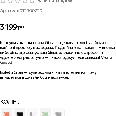
Залишити відгук
Артикул:
012900220
3 199
грн
Капсульна кавомашина Gioia — це кава рівня італійської
кав
ʼ
ярні просто у вас вдома. Подвійним натисканням кнопки
виберіть, що смакує вам більше: класичне еспресо чи
«довге» еспресо лунго — і насолоджуйтесь смаком! Viva la
Gusto!
Bialetti Gioia — суперкомпактна та елегантна, тому
впишеться в дизайн будь-якої кухні.
КОЛІР