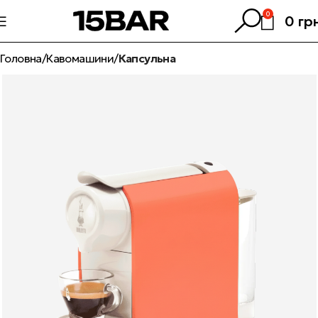
0
0
гр
Головна
Кавомашини
Капсульна