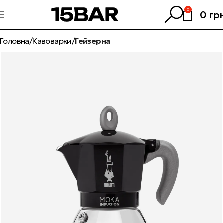
0
0
гр
Головна
Кавоварки
Гейзерна