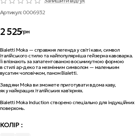
Залишити відгук
Артикул:
0006932
2 525
грн
Bialetti Moka — справжня легенда у світі кави, символ
італійського стилю та найпопулярніша гейзерна кавоварка.
Її впізнають за запатентованою восьмикутною формою
в стилі ар-деко та незмінним символом — маленьким
вусатим чоловічком, паном Bialetti.
Завдяки Moka ви зможете приготувати вдома каву,
як у найкращих італійських кав’ярнях.
Bialetti Moka Induction створено спеціально для індукційних
поверхонь.
КОЛІР