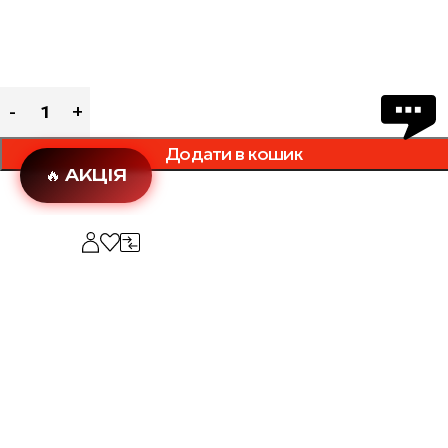
Додати в кошик
🔥 АКЦІЯ
Додати в обране
Опис
Bialetti Alpina — рідка знахідка. Вона випускається тільки в
Характеристики