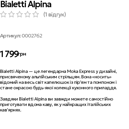
Bialetti Alpina
(
1
відгук)
Артикул:
0002762
1 799
грн
Bialetti Alpina — це легендарна Moka Express у дизайні,
присвяченому альпійським стрільцям. Вона «носить»
відомий на весь світ капелюшок із пір’ям та помпоном і
стане окрасою будь-якої колекції кухонного приладдя.
Завдяки Bialetti Alpina ви завжди можете самостійно
приготувати вдома каву, як у найкращих італійських
кав’ярнях.