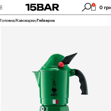
0
0
гр
Головна
Кавоварки
Гейзерна