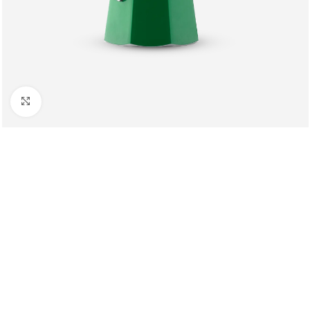
Клацніть, щоб збільшити