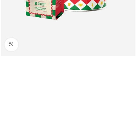
Клацніть, щоб збільшити