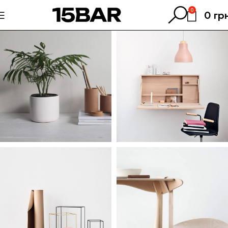
0
0
гр