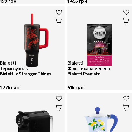
199
грн
1 455
грн
Bialetti
Bialetti
Термокухоль
Фільтр-кава мелена
Bialetti x Stranger Things
Bialetti Pregiato
1 775
грн
415
грн