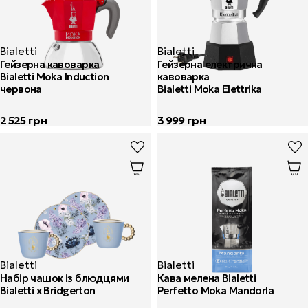
Bialetti
Bialetti
Гейзерна кавоварка
Гейзерна електрична
Bialetti Moka Induction
кавоварка
червона
Bialetti Moka Elettrika
2 525
грн
3 999
грн
Bialetti
Bialetti
Набір чашок із блюдцями
Кава мелена Bialetti
Bialetti x Bridgerton
Perfetto Moka Mandorla