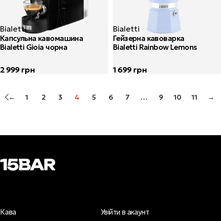
Bialetti
Bialetti
Капсульна кавомашина
Гейзерна кавоварка
Bialetti Gioia чорна
Bialetti Rainbow Lemons
2 999
грн
1 699
грн
←
1
2
3
4
5
6
7
…
9
10
11
→
Кава
Увійти в акаунт