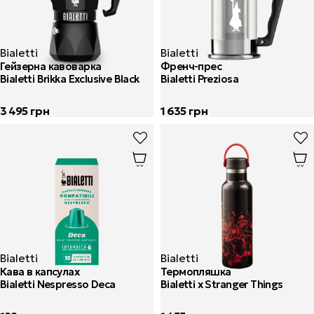
Bialetti
Bialetti
Гейзерна кавоварка
Френч-прес
Bialetti Brikka Exclusive Black
Bialetti Preziosa
3 495
грн
1 635
грн
Bialetti
Bialetti
Кава в капсулах
Термопляшка
Bialetti Nespresso Deca
Bialetti x Stranger Things