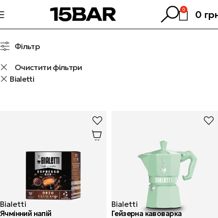
0
0
гр
Фільтр
Очистити фільтри
Bialetti
Bialetti
Bialetti
Ячмінний напій
Гейзерна кавоварка