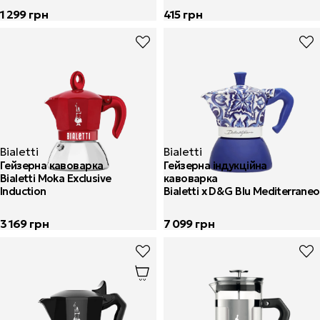
1 299
грн
415
грн
Bialetti
Bialetti
Гейзерна кавоварка
Гейзерна індукційна
Bialetti Moka Exclusive
кавоварка
Induction
Bialetti x D&G Blu Mediterraneo
3 169
грн
7 099
грн