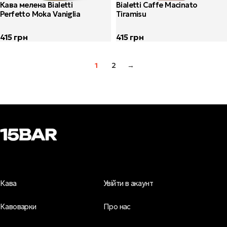
Кава мелена Bialetti
Bialetti Caffe Macinato
Perfetto Moka Vaniglia
Tiramisu
415
грн
415
грн
1
2
→
Кава
Увійти в акаунт
Кавоварки
Про нас