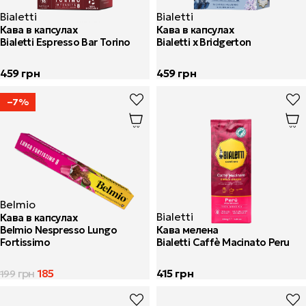
Bialetti
Bialetti
Кава в капсулах
Кава в капсулах
Bialetti Espresso Bar Torino
Bialetti x Bridgerton
459
грн
459
грн
–7%
Belmio
Bialetti
Кава в капсулах
Belmio Nespresso Lungo
Кава мелена
Fortissimo
Bialetti Caffè Macinato Peru
грн
185
415
грн
199